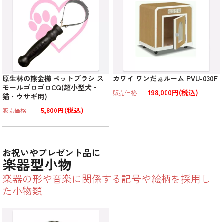
原生林の熊金櫛 ペットブラシ ス
カワイ ワンだぁルーム PVU-030F
モールゴロゴロCQ(超小型犬・
198,000円(税込)
販売価格
猫・ウサギ用)
5,800円(税込)
販売価格
お祝いやプレゼント品に
楽器型小物
楽器の形や音楽に関係する記号や絵柄を採用し
た小物類