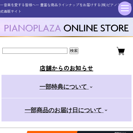
ー音楽を愛する皆様へー 豊富な商品ラインナップをお届けする(株)ピアノプラザ公
シンセサイザー・キーボード
その他電子楽器・電子機器
アコースティックピアノ
ギター・ベース
管楽器・弦楽器
オタマトーン
アクセサリー
電子ピアノ
ドラム
式通販サイト
新品アップライトピアノ
ELEDORA エレドラ
Roland ローランド
YAMAHA ヤマハ
ギター・ベース
スタンダード
金管楽器
電子楽器
ピアノ用
新品グランドピアノ
YAMAHA ヤマハ
KAWAI カワイ
CASIO カシオ
エレキギター
その他楽器
電子楽器用
木管楽器
デラックス
店舗からのお知らせ
アコースティックギター
Roland ローランド
Roland ローランド
その他取扱商品
弦楽器
マイク
+スマホ
一部特典について
CASIO カシオ
Pearl パール
電子管楽器
カンタン
一部商品のお届け日について
ドラムアクセサリー
KORG コルグ