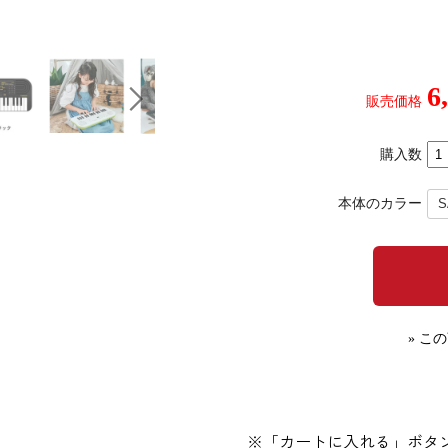
6
販売価格
購入数
本体のカラー
» こ
※「カートに入れる」ボタ