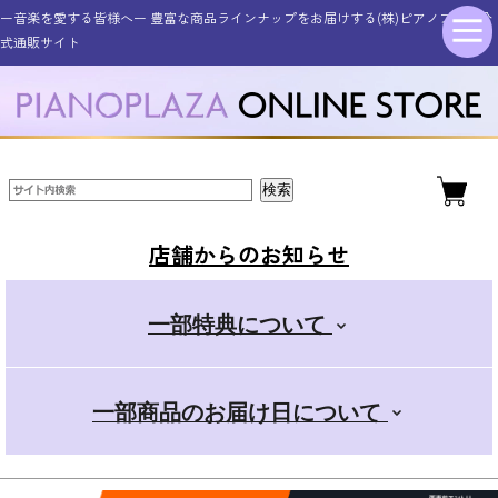
ー音楽を愛する皆様へー 豊富な商品ラインナップをお届けする(株)ピアノプラザ公
シンセサイザー・キーボード
その他電子楽器・電子機器
アコースティックピアノ
ギター・ベース
管楽器・弦楽器
オタマトーン
アクセサリー
電子ピアノ
ドラム
式通販サイト
新品アップライトピアノ
ELEDORA エレドラ
Roland ローランド
YAMAHA ヤマハ
ギター・ベース
スタンダード
金管楽器
電子楽器
ピアノ用
新品グランドピアノ
YAMAHA ヤマハ
KAWAI カワイ
CASIO カシオ
エレキギター
その他楽器
電子楽器用
木管楽器
デラックス
店舗からのお知らせ
アコースティックギター
Roland ローランド
Roland ローランド
その他取扱商品
弦楽器
マイク
+スマホ
一部特典について
CASIO カシオ
Pearl パール
電子管楽器
カンタン
一部商品のお届け日について
ドラムアクセサリー
KORG コルグ